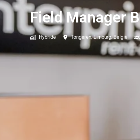
Field Manager B
Hybride
Tongeren
,
Limburg
,
België