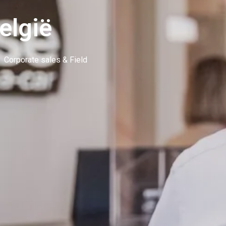
elgië
Corporate sales & Field