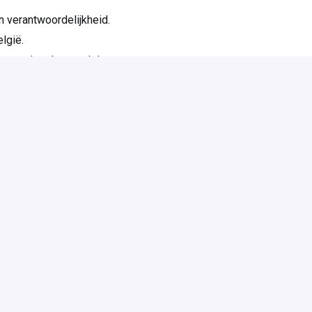
 verantwoordelijkheid.
lgië.
 extralegale voordelen.
f en ondernemerschap worden gewaardeerd.
n onze organisatie.
ersoneelsfeesten.
d die niet afwacht, maar initiatief neemt? Wil je
en mee onze groei vormgeven?
ndaag nog!