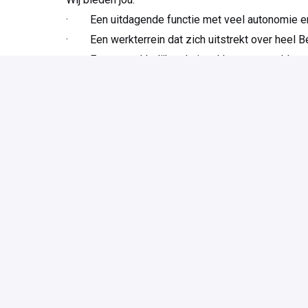
· Een uitdagende functie met veel autonomie en
· Een werkterrein dat zich uitstrekt over heel Be
· Een aantrekkelijk salarispakket aangevuld met
· Een bedrijfswagen met tank- of laadkaart.
· Een dynamische werkomgeving waar initiatie
· Directe impact op de werking en resultaten va
· Teamdrinks, familiedagen en legendarische p
Klaar om het verschil te maken?
Zoek je geen job, maar een uitdaging? Ben jij ieman
verantwoordelijkheid nemen, relaties uitbouwen 
Dan willen we jou leren kennen. Solliciteer va