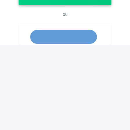
ou
Postuler avec WhatsApp
Partager l'offre d'emploi
Hybride
Tongeren
,
Limbourg
,
Belgique
Corporate sales & Field