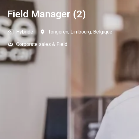
Field Manager (2)
Hybride
Tongeren
,
Limbourg
,
Belgique
Corporate sales & Field