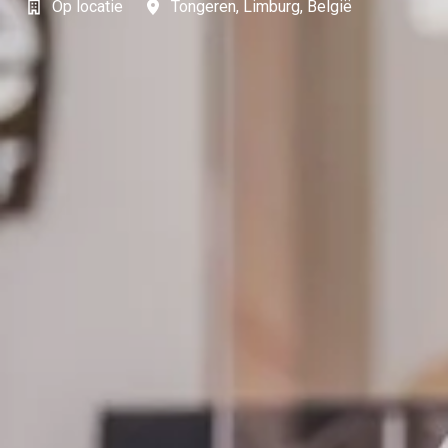
Op locatie
Tongeren
,
Limburg
,
België