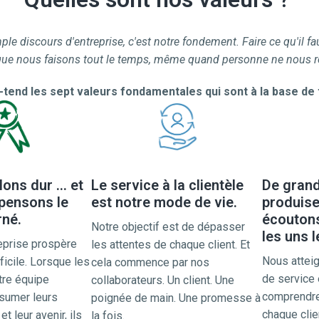
imple discours d'entreprise, c'est notre fondement. Faire ce qu'il 
ue nous faisons tout le temps, même quand personne ne nous r
-tend les sept valeurs fondamentales qui sont à la base de
ons dur ... et
Le service à la clientèle
De gran
pensons le
est notre mode de vie.
produise
rné.
écoutons 
Notre objectif est de dépasser 
les uns l
eprise prospère 
les attentes de chaque client. Et 
Nous atteig
fficile. Lorsque les 
cela commence par nos 
de service 
re équipe 
collaborateurs. Un client. Une 
comprendre
sumer leurs 
poignée de main. Une promesse à 
chaque clie
t leur avenir, ils 
la fois.