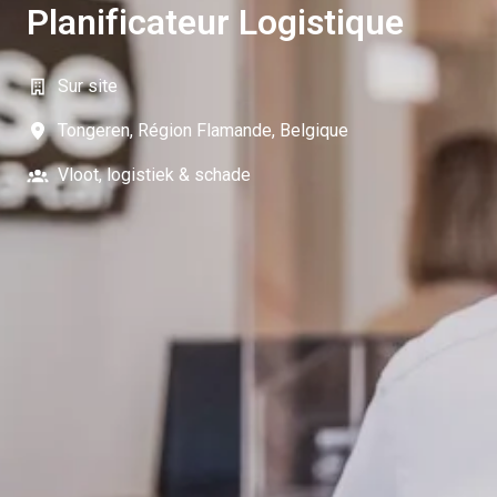
Planificateur Logistique
Sur site
Tongeren
,
Région Flamande
,
Belgique
Vloot, logistiek & schade