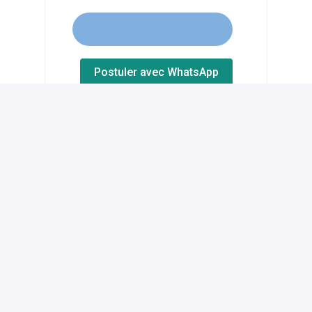
Postuler avec WhatsApp
Partager l'offre d'emploi
Sur site
Tongeren
,
Région Flamande
,
Belgique
Vloot, logistiek & schade