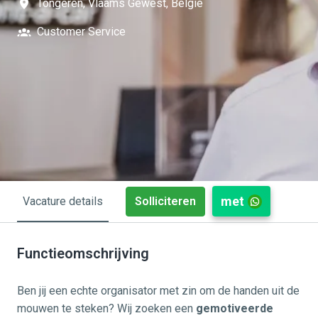
Tongeren
,
Vlaams Gewest
,
België
Customer Service
met
Solliciteren
Vacature details
Functieomschrijving
Ben jij een echte organisator met zin om de handen uit de
mouwen te steken? Wij zoeken een
gemotiveerde